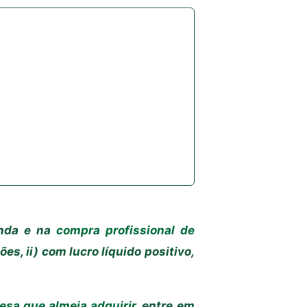
enda e na
compra profissional de
es, ii) com lucro líquido positivo,
sa que almeja adquirir
, entre em