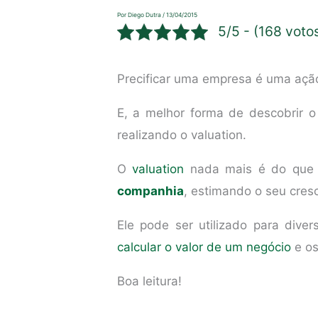
Por
Diego Dutra
/
13/04/2015
5/5 - (168 voto
Precificar uma empresa é uma ação
E, a melhor forma de descobrir 
realizando o valuation.
O
valuation
nada mais é do qu
companhia
, estimando o seu cresc
Ele pode ser utilizado para dive
calcular o valor de um negócio
e os
Boa leitura!