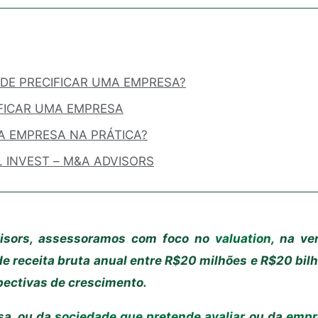
DE PRECIFICAR UMA EMPRESA?
FICAR UMA EMPRESA
A EMPRESA NA PRÁTICA?
 INVEST – M&A ADVISORS
sors, assessoramos com foco no
valuation
, na v
 de receita bruta anual entre R$20 milhões e R$20 bilhõ
spectivas de crescimento.
sa, ou da
sociedade que pretende avaliar
ou da
empre