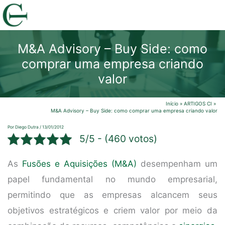
Ir
para
o
M&A Advisory – Buy Side: como
conteúdo
comprar uma empresa criando
valor
Início
ARTIGOS CI
M&A Advisory – Buy Side: como comprar uma empresa criando valor
Por
Diego Dutra
/
13/01/2012
5/5 - (460 votos)
As
Fusões e Aquisições (M&A)
desempenham um
papel fundamental no mundo empresarial,
permitindo que as empresas alcancem seus
objetivos estratégicos e criem valor por meio da