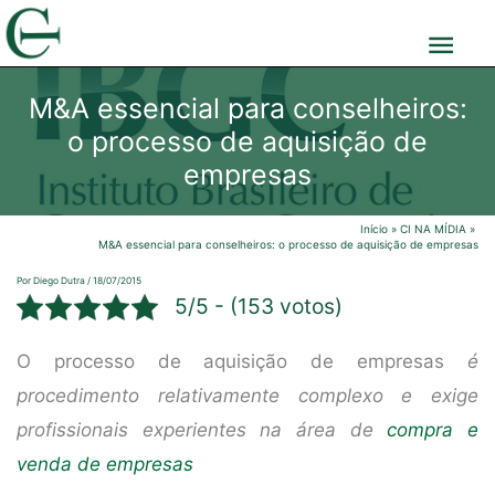
Ir
Men
para
o
prin
M&A essencial para conselheiros:
conteúdo
o processo de aquisição de
empresas
Início
CI NA MÍDIA
M&A essencial para conselheiros: o processo de aquisição de empresas
Por
Diego Dutra
/
18/07/2015
5/5 - (153 votos)
O processo de aquisição de empresas
é
procedimento relativamente complexo e exige
profissionais experientes na área de
compra e
venda de empresas