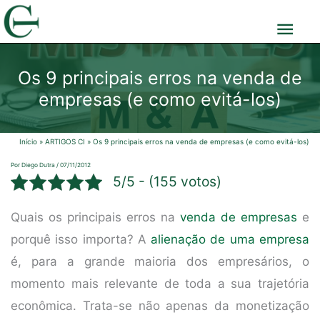
Ir
Men
para
o
prin
Os 9 principais erros na venda de
conteúdo
empresas (e como evitá-los)
Início
ARTIGOS CI
Os 9 principais erros na venda de empresas (e como evitá-los)
Por
Diego Dutra
/
07/11/2012
5/5 - (155 votos)
Quais os principais erros na
venda de empresas
e
porquê isso importa? A
alienação de uma empresa
é, para a grande maioria dos empresários, o
momento mais relevante de toda a sua trajetória
econômica. Trata-se não apenas da monetização