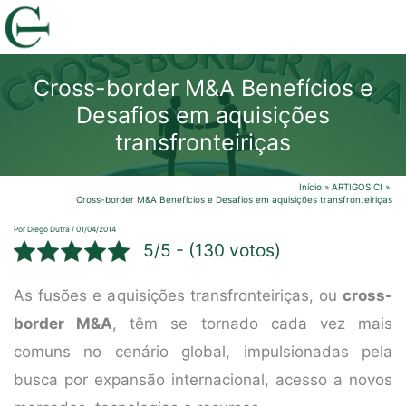
Ir
para
o
Cross-border M&A Benefícios e
conteúdo
Desafios em aquisições
transfronteiriças
Início
ARTIGOS CI
Cross-border M&A Benefícios e Desafios em aquisições transfronteiriças
Por
Diego Dutra
/
01/04/2014
5/5 - (130 votos)
As fusões e aquisições transfronteiriças, ou
cross-
border M&A
, têm se tornado cada vez mais
comuns no cenário global, impulsionadas pela
busca por expansão internacional, acesso a novos