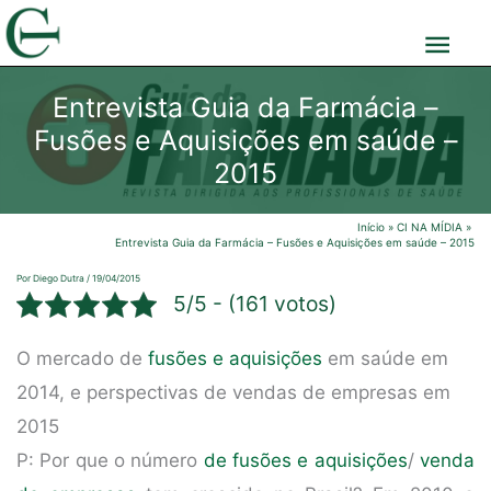
Ir
Men
para
o
prin
Entrevista Guia da Farmácia –
conteúdo
Fusões e Aquisições em saúde –
2015
Início
CI NA MÍDIA
Entrevista Guia da Farmácia – Fusões e Aquisições em saúde – 2015
Por
Diego Dutra
/
19/04/2015
5/5 - (161 votos)
O mercado de
fusões e aquisições
em saúde em
2014, e perspectivas de vendas de empresas em
2015
P: Por que o número
de fusões e aquisições
/
venda