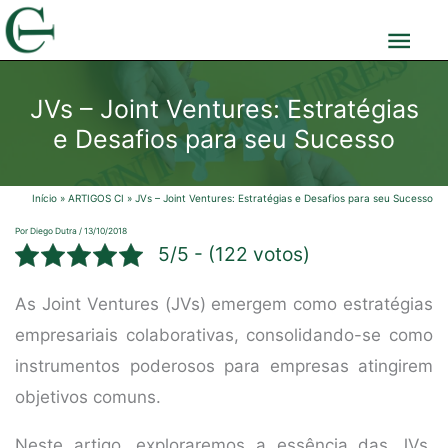
Ir
Men
para
o
prin
JVs – Joint Ventures: Estratégias
conteúdo
e Desafios para seu Sucesso
Início
ARTIGOS CI
JVs – Joint Ventures: Estratégias e Desafios para seu Sucesso
Por
Diego Dutra
/
13/10/2018
5/5 - (122 votos)
As Joint Ventures (JVs) emergem como estratégias
empresariais colaborativas, consolidando-se como
instrumentos poderosos para empresas atingirem
objetivos comuns.
Neste artigo, exploraremos a essência das JVs,