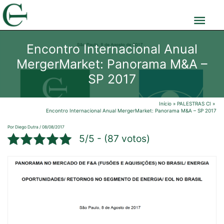
Ir
Men
para
o
prin
Encontro Internacional Anual
conteúdo
MergerMarket: Panorama M&A –
SP 2017
Início
PALESTRAS CI
Encontro Internacional Anual MergerMarket: Panorama M&A – SP 2017
Por
Diego Dutra
/
08/08/2017
5/5 - (87 votos)